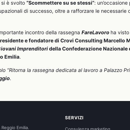
 si è svolto
“Scommettere su se stessi”
: un’occasione 
upazionali di successo, oltre a rafforzare le necessari
mportante incontro della rassegna
FareLavoro
ha visto 
residente e fondatore di Crovi Consulting Marcello M
iovani Imprenditori
della Confederazione Nazionale d
o Emilia
.
olo “
Ritorna la rassegna dedicata al lavoro a Palazzo Pr
ggio
.
SERVIZI
 Reggio Emilia.
Consulenza marketing