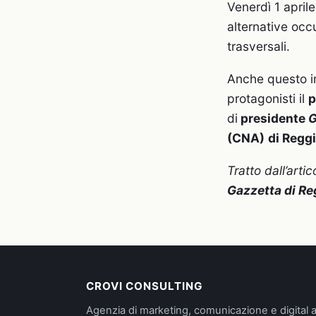
Venerdì 1 aprile
alternative occ
trasversali.
Anche questo i
protagonisti il
p
di
presidente
G
(CNA)
di Reggi
Tratto dall’artic
Gazzetta di Re
CROVI CONSULTING
Agenzia di marketing, comunicazione e digital a