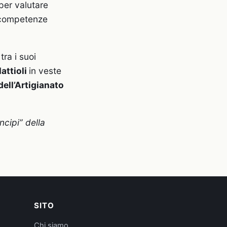
per valutare
e competenze
tra i suoi
attioli
in veste
ell’Artigianato
incipi”
della
SITO
Chi siamo