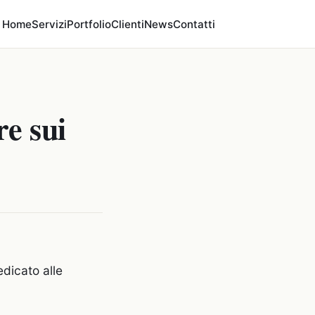
Home
Servizi
Portfolio
Clienti
News
Contatti
e sui
dicato alle