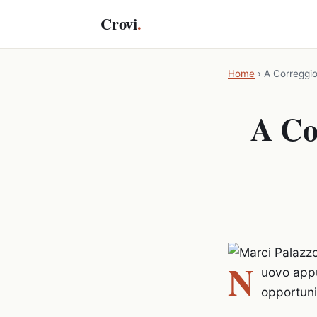
Crovi
.
Home
›
A Correggio
A Co
N
uovo appu
opportunit