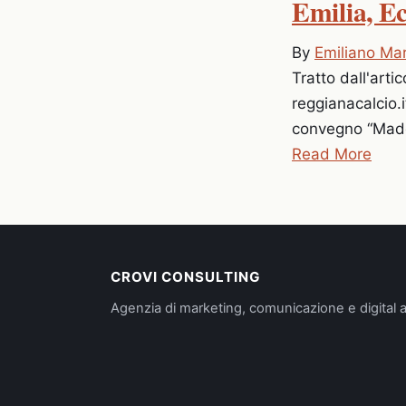
Emilia, E
By
Emiliano Mart
Tratto dall'art
reggianacalcio.i
convegno “Made 
Read More
CROVI CONSULTING
Agenzia di marketing, comunicazione e digital a