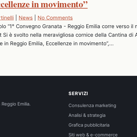
ccellenze in movimento”
inelli
|
News
|
No Comments
icolo “1° Convegno Granata - Reggio Emilia corre verso il
t Si è svolto nella meravigliosa cornice della Cantina di 
in Reggio Emilia, Eccellenze in movimento”,...
SERVIZI
 Reggio Emilia.
Consulenza marketing
Analisi & strategia
Grafica pubblicitaria
Siti web & e-commerce