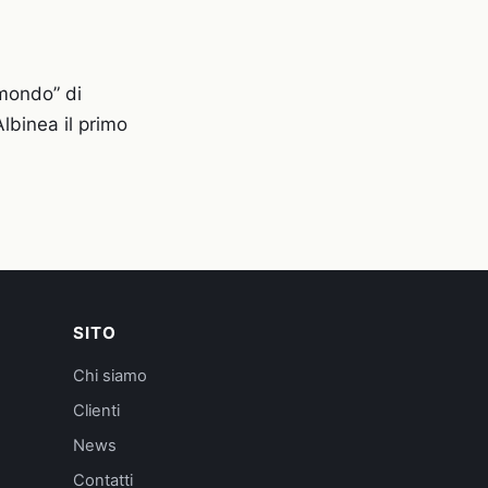
 mondo” di
Albinea il primo
SITO
Chi siamo
Clienti
News
Contatti