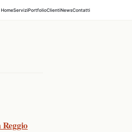
Home
Servizi
Portfolio
Clienti
News
Contatti
n Reggio