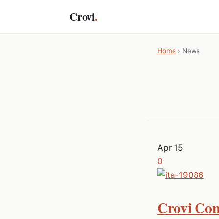
Crovi
.
Home
›
News
Apr
15
0
Crovi Cons