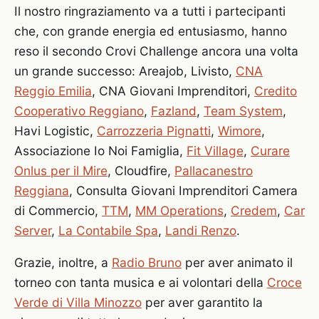
Il nostro ringraziamento va a tutti i partecipanti
che, con grande energia ed entusiasmo, hanno
reso il secondo Crovi Challenge ancora una volta
un grande successo: Areajob, Livisto,
CNA
Reggio Emilia
, CNA Giovani Imprenditori,
Credito
Cooperativo Reggiano
,
Fazland
,
Team System
,
Havi Logistic,
Carrozzeria Pignatti
,
Wimore
,
Associazione Io Noi Famiglia,
Fit Village
,
Curare
Onlus per il Mire
, Cloudfire,
Pallacanestro
Reggiana
, Consulta Giovani Imprenditori Camera
di Commercio,
TTM
,
MM Operations
,
Credem
,
Car
Server
,
La Contabile Spa
,
Landi Renzo
.
Grazie, inoltre, a
Radio Bruno
per aver animato il
torneo con tanta musica e ai volontari della
Croce
Verde di Villa Minozzo
per aver garantito la