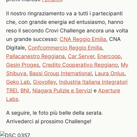
Il nostro ringraziamento va a tutti i partecipanti
che, con grande energia ed entusiasmo, hanno
reso il secondo Crovi Challenge ancora una volta
un grande successo:
CNA Reggio Emilia
, CNA
Digitale,
Confcommercio Reggio Emilia
,
Pallacanestro Reggiana
,
Car Server
,
Enercoop
,
Gesin Proges
,
Credito Cooperativo Reggiano
,
My
Shibuya
,
Bassi Group International
,
Laura Onlus
,
Geko Lab
,
Giovolley
,
Industria Italiana Integratori
TREI
,
BNI
,
Niagara Pulizie e Servizi
e
Aperture
Labs
.
A seguire, le foto più belle della serata.
Arrivederci al prossimo Challenge!