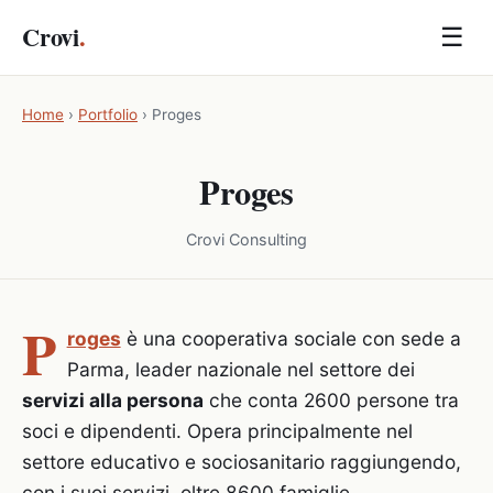
Crovi
.
☰
Home
›
Portfolio
›
Proges
Proges
Crovi Consulting
P
roges
è una cooperativa sociale con sede a
Parma, leader nazionale nel settore dei
servizi alla persona
che conta 2600 persone tra
soci e dipendenti. Opera principalmente nel
settore educativo e sociosanitario raggiungendo,
con i suoi servizi, oltre 8600 famiglie.