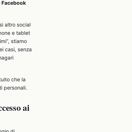
re Facebook
 altro social
hone e tablet
imi”, stiamo
ei casi, senza
magari
uito che la
i personali.
ccesso ai
ogin di