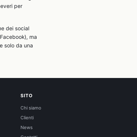
everi per
e dei social
teFacebook), ma
re solo da una
SITO
Chi siamo
Clienti
News