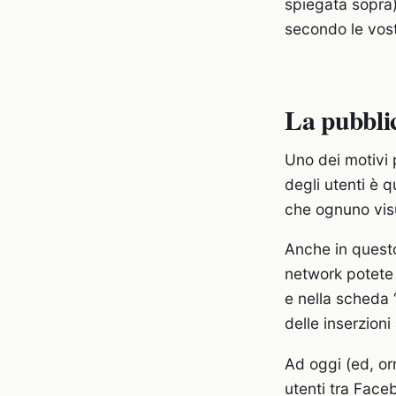
spiegata sopra)
secondo le vos
La pubbli
Uno dei motivi p
degli utenti è q
che ognuno visu
Anche in questo 
network potete 
e nella scheda “
delle inserzion
Ad oggi (ed, orm
utenti tra Face