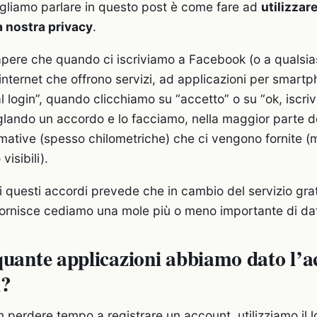
ogliamo parlare in questo post è come fare ad
utilizza
 nostra privacy
.
pere che quando ci iscriviamo a Facebook (o a qualsiasi
 internet che offrono servizi, ad applicazioni per smartp
l login”, quando clicchiamo su “accetto” o su “ok, iscriv
glando un accordo e lo facciamo, nella maggior parte d
rmative (spesso chilometriche) che ci vengono fornite (
isibili).
i questi accordi prevede che in cambio del servizio grat
fornisce cediamo una mole più o meno importante di dat
quante applicazioni abbiamo dato l’a
i?
 perdere tempo a registrare un account, utilizziamo il l