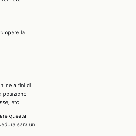
rrompere la
line a fini di
a posizione
sse, etc.
tare questa
cedura sarà un