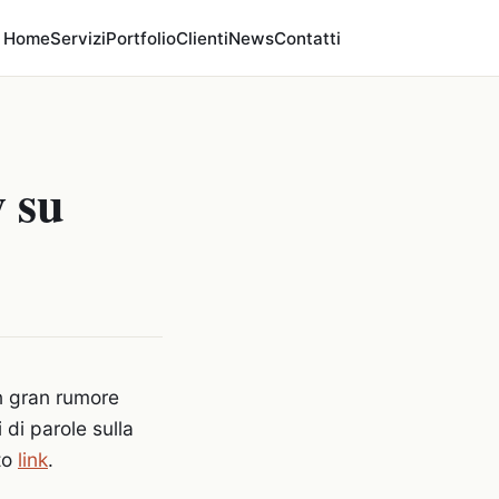
Home
Servizi
Portfolio
Clienti
News
Contatti
 su
n gran rumore
 di parole sulla
to
link
.