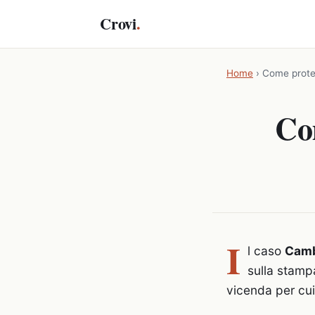
Crovi
.
Home
›
Come prote
Co
I
l caso
Camb
sulla stampa
vicenda per cui