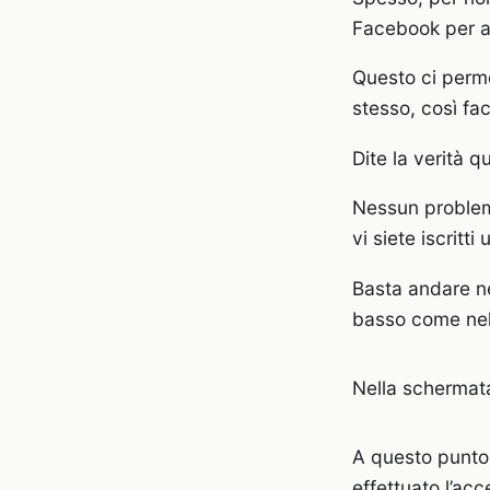
Facebook per ac
Questo ci perm
stesso, così fa
Dite la verità q
Nessun problema
vi siete iscritti
Basta andare n
basso come nell
Nella schermata
A questo punto v
effettuato l’acc