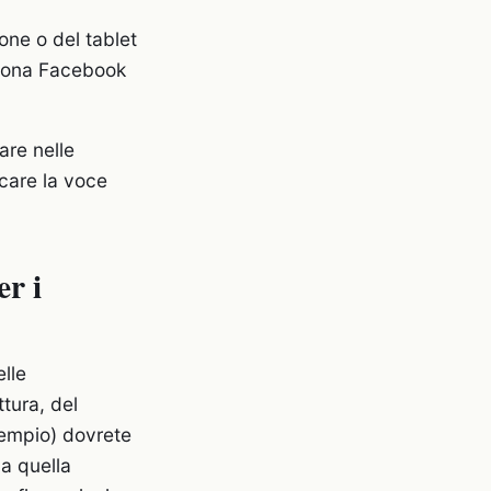
one o del tablet
’icona Facebook
are nelle
rcare la voce
er i
elle
ttura, del
sempio) dovrete
 a quella