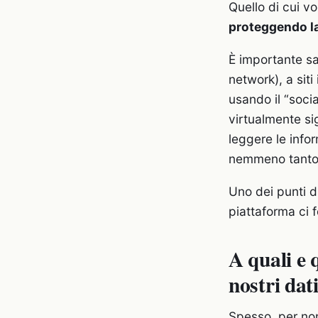
Quello di cui v
proteggendo la
È importante sa
network), a siti
usando il “socia
virtualmente si
leggere le info
nemmeno tanto v
Uno dei punti d
piattaforma ci 
A quali e 
nostri dat
Spesso, per non