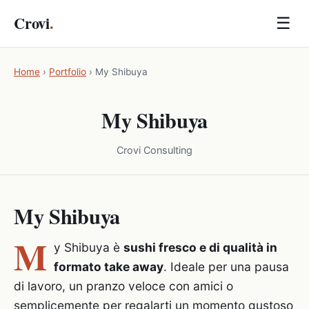
Crovi
.
☰
Home
›
Portfolio
›
My Shibuya
My Shibuya
Crovi Consulting
My Shibuya
M
y Shibuya è
sushi fresco e di qualità in
formato take away
. Ideale per una pausa
di lavoro, un pranzo veloce con amici o
semplicemente per regalarti un momento gustoso